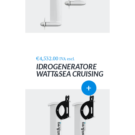
nella
pagina
del
prodotto
€
4,532.00
IVA escl.
IDROGENERATORE
WATT&SEA CRUISING
600
Questo
+
prodotto
ha
più
varianti.
Le
opzioni
possono
essere