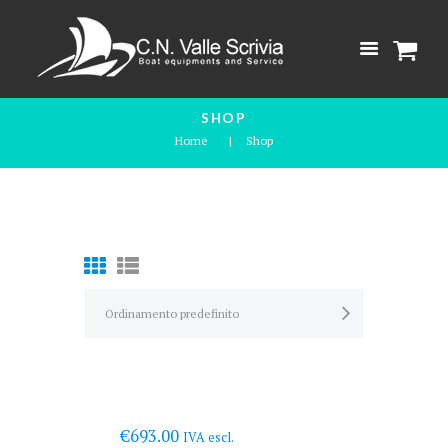
SHOP
Home
Shop
€
693.00
IVA escl.