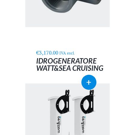
pagina
del
prodotto
€
3,170.00
IVA escl.
IDROGENERATORE
WATT&SEA CRUISING
300
Questo
+
prodotto
ha
più
varianti.
Le
opzioni
possono
essere
scelte