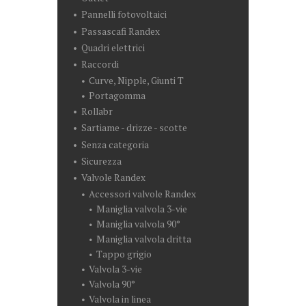
Pannelli fotovoltaici
Passascafi Randex
Quadri elettrici
Raccordi
Curve, Nipple, Giunti T
Portagomma
Rollabr
Sartiame - drizze - scotte
Senza categoria
Sicurezza
Valvole Randex
Accessori valvole Randex
Maniglia valvola 3-vie
Maniglia valvola 90°
Maniglia valvola dritta
Tappo grigio
Valvola 3-vie
Valvola 90°
Valvola in linea