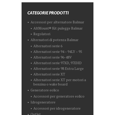
CATEGORIE PRODOTTI
Accessori per alternatore Balmar
AltMount® Kit pulegge Balmar
Regolatori
Alternatori di potenza Balmar
Alternatori serie 6
Alternatori serie 94 – 94LY – 95
Alternatori serie 96-48V
Alternatori serie 97XD, 97EHD
Alternatori serie 98 Extra Large
Alternatori serie XT
Alternatori serie XT per motori a
benzina o wake board
Generatore eolico
Accessori per generatore eolico
Idrogeneratore
Accessori per idrogeneratore
Outlet