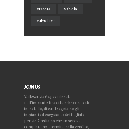
statore
valvola
valvola 90
JOIN US
Vallescrivia è specializzata
nell’impiantistica di barche con scafo
in metallo, di cui disegniamo gli
impianti ed eseguiamo dettagliate
perizie. Crediamo che un servizio
completo non termina nella vendita,