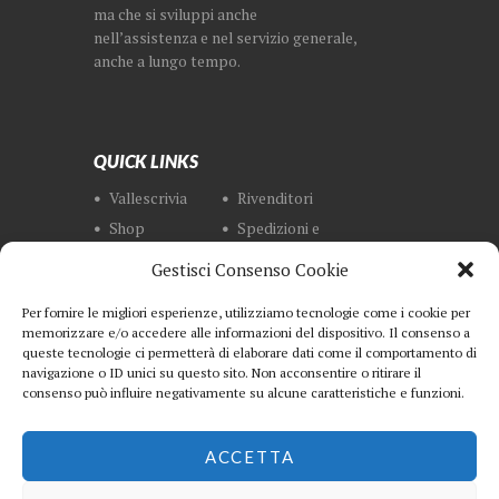
ma che si sviluppi anche
nell’assistenza e nel servizio generale,
anche a lungo tempo.
QUICK LINKS
Vallescrivia
Rivenditori
Shop
Spedizioni e
Resi
Gestisci Consenso Cookie
Metodi di
Termini e
Pagamento
Condizioni
Per fornire le migliori esperienze, utilizziamo tecnologie come i cookie per
Privacy
Contatti
memorizzare e/o accedere alle informazioni del dispositivo. Il consenso a
queste tecnologie ci permetterà di elaborare dati come il comportamento di
navigazione o ID unici su questo sito. Non acconsentire o ritirare il
consenso può influire negativamente su alcune caratteristiche e funzioni.
NEWSLETTER
ACCETTA