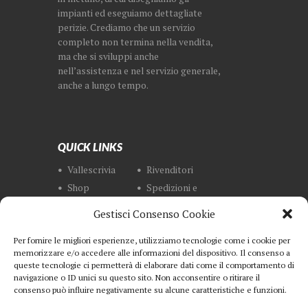
impianti ed eseguiamo dettagliate
perizie. Crediamo che un servizio
completo non termina nella vendita,
ma che si sviluppi anche
nell’assistenza e nel servizio generale,
anche a lungo tempo.
QUICK LINKS
Vallescrivia
Rivenditori
Shop
Spedizioni e
Resi
Gestisci Consenso Cookie
Metodi di
Termini e
Pagamento
Condizioni
Per fornire le migliori esperienze, utilizziamo tecnologie come i cookie per
Privacy
Contatti
memorizzare e/o accedere alle informazioni del dispositivo. Il consenso a
queste tecnologie ci permetterà di elaborare dati come il comportamento di
navigazione o ID unici su questo sito. Non acconsentire o ritirare il
consenso può influire negativamente su alcune caratteristiche e funzioni.
NEWSLETTER