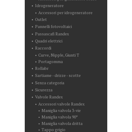
Idrogeneratore
Accessori per idrogeneratore
Outlet
Pannelli fotovoltaici
Passascafi Randex
Quadri elettrici
Raccordi
Curve, Nipple, Giunti T
Portagomma
Rollabr
Sartiame - drizze - scotte
Senza categoria
Sicurezza
Valvole Randex
Accessori valvole Randex
Maniglia valvola 3-vie
Maniglia valvola 90°
Maniglia valvola dritta
Tappo grigio