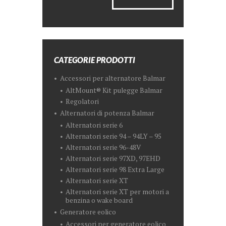
CATEGORIE PRODOTTI
Accessori per alternatore Balmar
AltMount® Kit pulegge Balmar
Regolatori
Alternatori di potenza Balmar
Alternatori serie 6
Alternatori serie 94 – 94LY – 95
Alternatori serie 96-48V
Alternatori serie 97XD, 97EHD
Alternatori serie 98 Extra Large
Alternatori serie XT
Alternatori serie XT per motori a
benzina o wake board
Generatore eolico
Accessori per generatore eolico