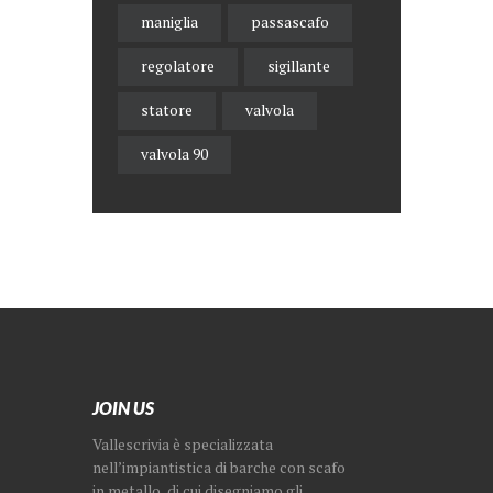
maniglia
passascafo
regolatore
sigillante
statore
valvola
valvola 90
JOIN US
Vallescrivia è specializzata
nell’impiantistica di barche con scafo
in metallo, di cui disegniamo gli