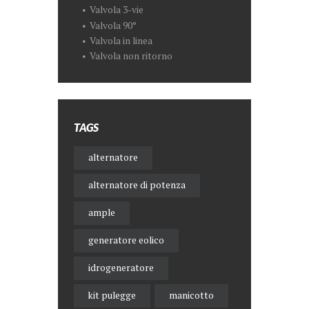
Valvola 3-vie
Valvola 90°
Valvola in linea
Valvola non ritorno
TAGS
alternatore
alternatore di potenza
ample
generatore eolico
idrogeneratore
kit pulegge
manicotto