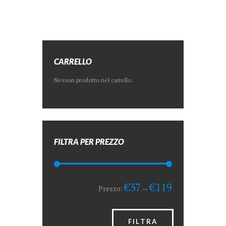
CARRELLO
Nessun prodotto nel carrello.
FILTRA PER PREZZO
Prezzo
Prezzo
€57
€119
Prezzo:
—
Min
Max
FILTRA