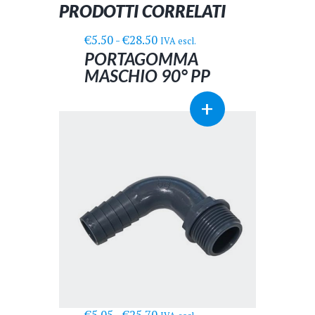
PRODOTTI CORRELATI
Fascia
€
5.50
-
€
28.50
IVA escl.
di
PORTAGOMMA
prezzo:
MASCHIO 90° PP
da
Questo
€5.50
+
prodotto
a
ha
€28.50
più
varianti.
Le
opzioni
possono
essere
scelte
nella
pagina
del
prodotto
Fascia