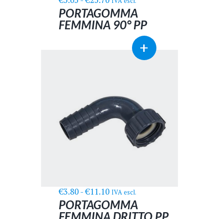
€
5.05
-
€
25.70
IVA escl.
di
PORTAGOMMA
prezzo:
FEMMINA 90° PP
da
Questo
€5.05
+
prodotto
a
ha
€25.70
più
varianti.
Le
opzioni
possono
essere
scelte
nella
pagina
del
prodotto
Fascia
€
3.80
-
€
11.10
IVA escl.
di
PORTAGOMMA
prezzo:
FEMMINA DRITTO PP