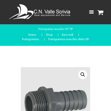
Portagomma maschio 90° PP
Home
Shop
Raccordi
Portagomma
Portagomma maschio dritto PP