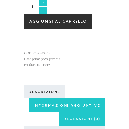
Portagomma
maschio
dritto
PP
AGGIUNGI AL CARRELLO
quantità
COD:
6130-12x12
Categoria:
portagomma
Product ID:
1049
DESCRIZIONE
INFORMAZIONI AGGIUNTIVE
RECENSIONI (0)