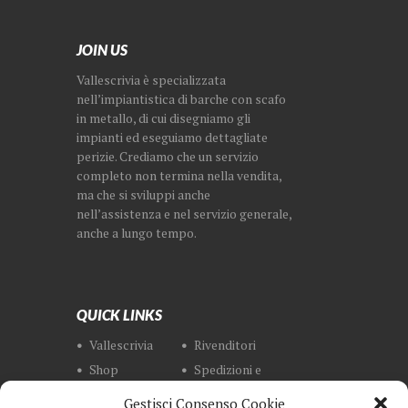
JOIN US
Vallescrivia è specializzata
nell’impiantistica di barche con scafo
in metallo, di cui disegniamo gli
impianti ed eseguiamo dettagliate
perizie. Crediamo che un servizio
completo non termina nella vendita,
ma che si sviluppi anche
nell’assistenza e nel servizio generale,
anche a lungo tempo.
QUICK LINKS
Vallescrivia
Rivenditori
Shop
Spedizioni e
Resi
Gestisci Consenso Cookie