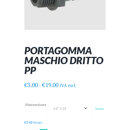
PORTAGOMMA
MASCHIO DRITTO
PP
Fascia
€
3.00
-
€
19.00
IVA escl.
di
prezzo:
da
Dimensione
€3.00
Svuota
a
€19.00
€
3.00
IVA escl.